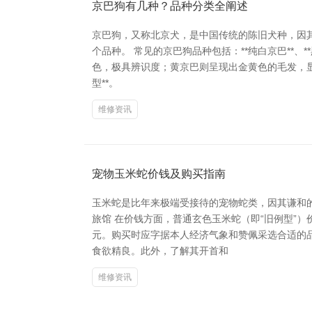
京巴狗有几种？品种分类全阐述
京巴狗，又称北京犬，是中国传统的陈旧犬种，因
个品种。 常见的京巴狗品种包括：**纯白京巴**、
色，极具辨识度；黄京巴则呈现出金黄色的毛发，显
型**。
维修资讯
宠物玉米蛇价钱及购买指南
玉米蛇是比年来极端受接待的宠物蛇类，因其谦和
旅馆 在价钱方面，普通玄色玉米蛇（即“旧例型”）
元。购买时应字据本人经济气象和赞佩采选合适的
食欲精良。此外，了解其开首和
维修资讯