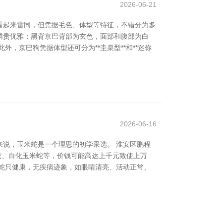
2026-06-21
看起来雷同，但凭据毛色、体型等特征，不错分为多
，显得腾贵优雅；黑背京巴背部为玄色，面部和腹部为白
，京巴狗凭据体型还可分为**圭臬型**和**迷你
2026-06-16
说，玉米蛇是一个理思的初学采选。 淮安区鹏程
米蛇、白化玉米蛇等，价钱可能高达上千元致使上万
蛇只健康，无疾病迹象，如眼睛清亮、活动正常、