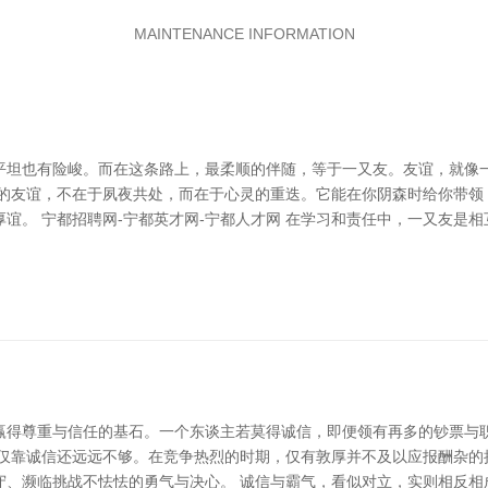
MAINTENANCE INFORMATION
平坦也有险峻。而在这条路上，最柔顺的伴随，等于一又友。友谊，就像一
实的友谊，不在于夙夜共处，而在于心灵的重迭。它能在你阴森时给你带领
谊。 宁都招聘网-宁都英才网-宁都人才网 在学习和责任中，一又友是
赢得尊重与信任的基石。一个东谈主若莫得诚信，即便领有再多的钞票与
仅靠诚信还远远不够。在竞争热烈的时期，仅有敦厚并不及以应报酬杂的
守、濒临挑战不怯怯的勇气与决心。 诚信与霸气，看似对立，实则相反相