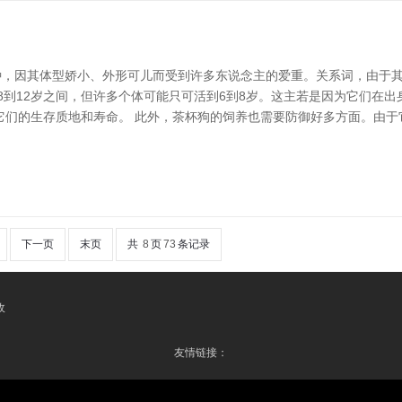
犬种，因其体型娇小、外形可儿而受到许多东说念主的爱重。关系词，由于
8到12岁之间，但许多个体可能只可活到6到8岁。这主若是因为它们在
它们的生存质地和寿命。 此外，茶杯狗的饲养也需要防御好多方面。由于
下一页
末页
共
8
页
73
条记录
收
友情链接：