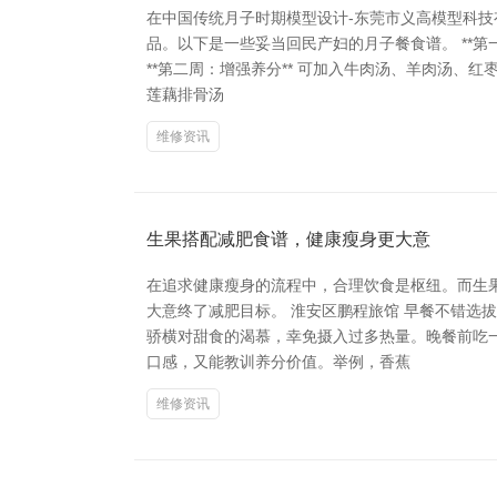
在中国传统月子时期模型设计-东莞市义高模型科
品。以下是一些妥当回民产妇的月子餐食谱。 **
**第二周：增强养分** 可加入牛肉汤、羊肉汤、红
莲藕排骨汤
维修资讯
生果搭配减肥食谱，健康瘦身更大意
在追求健康瘦身的流程中，合理饮食是枢纽。而生
大意终了减肥目标。 淮安区鹏程旅馆 早餐不错选
骄横对甜食的渴慕，幸免摄入过多热量。晚餐前吃
口感，又能教训养分价值。举例，香蕉
维修资讯