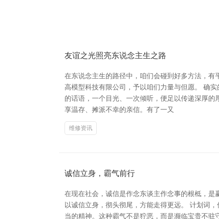
友谊之光照亮东说念主生之路
在东说念主生的路径中，咱们会碰到好多方法，有
高模型科技有限公司，予以咱们力量与但愿。 确
的话语，一个目光、一次倾听，便足以传递深厚的厚
享温存、摊派不幸的亲信。有了一又
维修资讯
诚信立身，霸气前行
在现在社会，诚信是作念东谈主作念事的根柢，是
以诚信立身，彻头彻尾，方能走得更远。 计划词，
当的精神。这种霸气不是狞恶，而是濒临宝贵不驻