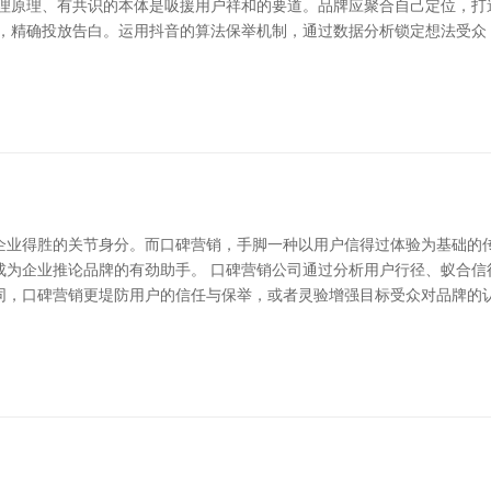
原理原理、有共识的本体是吸援用户祥和的要道。品牌应聚合自己定位，打
次，精确投放告白。运用抖音的算法保举机制，通过数据分析锁定想法受众
企业得胜的关节身分。而口碑营销，手脚一种以用户信得过体验为基础的
成为企业推论品牌的有劲助手。 口碑营销公司通过分析用户行径、蚁合信
，口碑营销更堤防用户的信任与保举，或者灵验增强目标受众对品牌的认