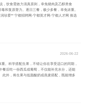
说，饮食需效力清真原则，幸免猪肉及乙醇类食
体排毒和复原膂力。逐日三餐，极少多餐，幸免浓重。
珍爱** 宁都招聘网-宁都英才网-宁都人才网 推选
2026-06-22
体重。科学搭配生果，不错让你在享受适口的同期，
。午餐后吃一份西瓜或葡萄，不仅能补充水分，还能
 此外，将生果与低脂酸奶或燕麦搭配，既能增多