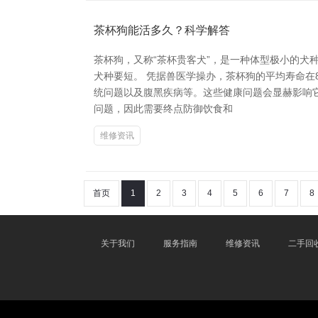
茶杯狗能活多久？科学解答
茶杯狗，又称“茶杯贵客犬”，是一种体型极小的
犬种要短。 凭据兽医学操办，茶杯狗的平均寿命在
统问题以及腹黑疾病等。这些健康问题会显赫影响
问题，因此需要终点防御饮食和
维修资讯
首页
1
2
3
4
5
6
7
8
关于我们
服务指南
维修资讯
二手回