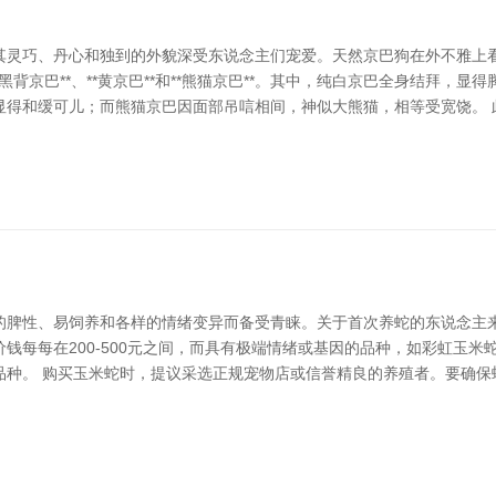
其灵巧、丹心和独到的外貌深受东说念主们宠爱。天然京巴狗在外不雅上
**黑背京巴**、**黄京巴**和**熊猫京巴**。其中，纯白京巴全身结拜
得和缓可儿；而熊猫京巴因面部吊唁相间，神似大熊猫，相等受宽饶。 此外
的脾性、易饲养和各样的情绪变异而备受青睐。关于首次养蛇的东说念主来
价钱每每在200-500元之间，而具有极端情绪或基因的品种，如彩虹玉
品种。 购买玉米蛇时，提议采选正规宠物店或信誉精良的养殖者。要确保