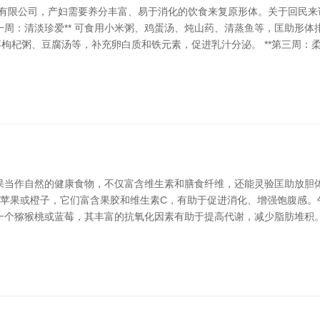
技有限公司，产妇需要养分丰富、易于消化的饮食来复原形体。关于回民来
第一周：清淡珍爱** 可食用小米粥、鸡蛋汤、炖山药、清蒸鱼等，匡助形
枣枸杞粥、豆腐汤等，补充卵白质和铁元素，促进乳汁分泌。 **第三周：柔润
果当作自然的健康食物，不仅富含维生素和膳食纤维，还能灵验匡助放胆
拔苹果或橙子，它们富含果胶和维生素C，有助于促进消化、增强饱腹感
一个猕猴桃或蓝莓，其丰富的抗氧化因素有助于提高代谢，减少脂肪堆积。