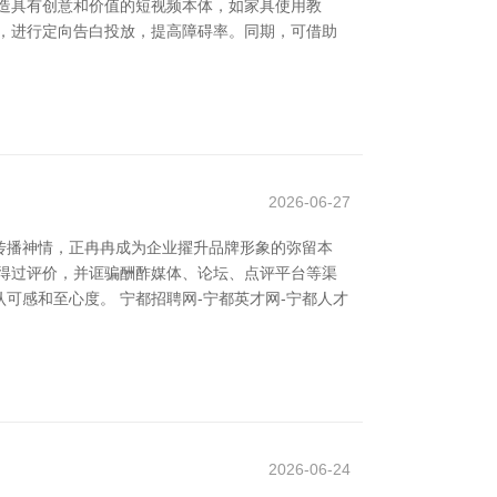
造具有创意和价值的短视频本体，如家具使用教
，进行定向告白投放，提高障碍率。同期，可借助
2026-06-27
传播神情，正冉冉成为企业擢升品牌形象的弥留本
得过评价，并诓骗酬酢媒体、论坛、点评平台等渠
可感和至心度。 宁都招聘网-宁都英才网-宁都人才
2026-06-24