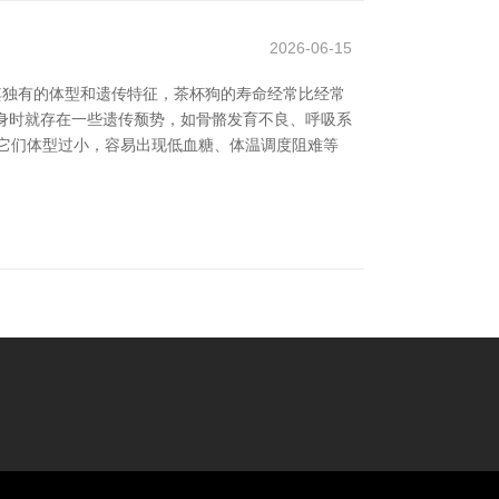
2026-06-15
其独有的体型和遗传特征，茶杯狗的寿命经常比经常
出身时就存在一些遗传颓势，如骨骼发育不良、呼吸系
它们体型过小，容易出现低血糖、体温调度阻难等